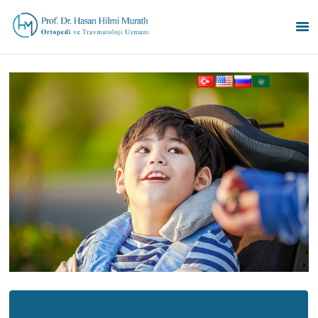
ANA SAYFA
UZMANLIK ALANLARI
HAKKINDA
BLOG
İLETIŞIM
ENGLISH
РУССКИЙ
العربية
БЪЛГАРСКИ