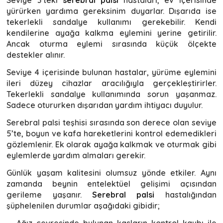
Seviye 3’teki
serebral palsi
hastaları, ev içerisinde
yürürken yardıma gereksinim duyarlar. Dışarıda ise
tekerlekli sandalye kullanımı gerekebilir. Kendi
kendilerine ayağa kalkma eylemini yerine getirilir.
Ancak oturma eylemi sırasında küçük ölçekte
destekler alınır.
Seviye 4 içerisinde bulunan hastalar, yürüme eylemini
ileri düzey cihazlar aracılığıyla gerçekleştirirler.
Tekerlekli sandalye kullanımında sorun yaşanmaz.
Sadece otururken dışarıdan yardım ihtiyacı duyulur.
Serebral palsi teşhisi sırasında son derece olan seviye
5’te, boyun ve kafa hareketlerini kontrol edemedikleri
gözlemlenir. Ek olarak ayağa kalkmak ve oturmak gibi
eylemlerde yardım almaları gerekir.
Günlük yaşam kalitesini olumsuz yönde etkiler. Aynı
zamanda beynin entelektüel gelişimi açısından
gerileme yaşanır.
Serebral palsi
hastalığından
şüphelenilen durumlar aşağıdaki gibidir;