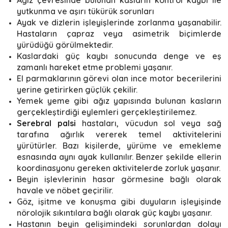
Ağız çevresinde bulunan kasların kontrol kaybı ile
yutkunma ve aşırı tükürük sorunları
Ayak ve dizlerin işleyişlerinde zorlanma yaşanabilir.
Hastaların çapraz veya asimetrik biçimlerde
yürüdüğü görülmektedir.
Kaslardaki güç kaybı sonucunda denge ve eş
zamanlı hareket etme problemi yaşanır.
El parmaklarının görevi olan ince motor becerilerini
yerine getirirken güçlük çekilir.
Yemek yeme gibi ağız yapısında bulunan kasların
gerçekleştirdiği eylemleri gerçekleştirilemez.
Serebral palsi
hastaları, vücudun sol veya sağ
tarafına ağırlık vererek temel aktivitelerini
yürütürler. Bazı kişilerde, yürüme ve emekleme
esnasında aynı ayak kullanılır. Benzer şekilde ellerin
koordinasyonu gereken aktivitelerde zorluk yaşanır.
Beyin işlevlerinin hasar görmesine bağlı olarak
havale ve nöbet geçirilir.
Göz, işitme ve konuşma gibi duyuların işleyişinde
nörolojik sıkıntılara bağlı olarak güç kaybı yaşanır.
Hastanın beyin gelişimindeki sorunlardan dolayı