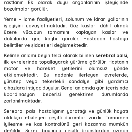
rastlanır. Ek olarak duyu organlarının işleyişinde
bozulmalar görülür.
Yeme – içme faaliyetleri, solunum ve idrar yollarının
işleyişini yavaşlatmaktadır. Göz kasları dâhil olmak
üzere vücudun tamamını kaplayan kaslar ve
dokularda güç kaybı görülür. Hastadan hastaya
belirtiler ve şiddetleri değişmektedir.
Kelime anlamı beyin felci olarak bilinen
serebral palsi
,
ilk evrelerinde topallayarak yürüme görülür. Hastanın
motor ve hareket yetilerini olumsuz yönde
etkilemektedir. Bu nedenle ilerleyen evrelerde,
yürüteç veya tekerlekli sandalye gibi yardımcı
cihazlara ihtiyaç duyulur. Genel anlamda gün içerisinde
koordinasyon becerisi gerektiren durumlarda
zorlanılmaktadır.
Serebral palsi hastalığının yarattığı ve günlük hayatı
oldukça etkileyen çeşitli durumlar vardır. Tamamen
iyileşme ve kas kontrolünü geri kazanma mümkün
değildir. Süreç boyunca çeşitli branşlardan uzman