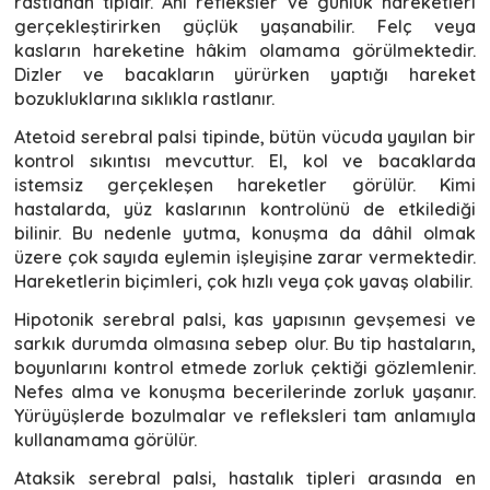
rastlanan tipidir. Ani refleksler ve günlük hareketleri
gerçekleştirirken güçlük yaşanabilir. Felç veya
kasların hareketine hâkim olamama görülmektedir.
Dizler ve bacakların yürürken yaptığı hareket
bozukluklarına sıklıkla rastlanır.
Atetoid serebral palsi tipinde, bütün vücuda yayılan bir
kontrol sıkıntısı mevcuttur. El, kol ve bacaklarda
istemsiz gerçekleşen hareketler görülür. Kimi
hastalarda, yüz kaslarının kontrolünü de etkilediği
bilinir. Bu nedenle yutma, konuşma da dâhil olmak
üzere çok sayıda eylemin işleyişine zarar vermektedir.
Hareketlerin biçimleri, çok hızlı veya çok yavaş olabilir.
Hipotonik serebral palsi, kas yapısının gevşemesi ve
sarkık durumda olmasına sebep olur. Bu tip hastaların,
boyunlarını kontrol etmede zorluk çektiği gözlemlenir.
Nefes alma ve konuşma becerilerinde zorluk yaşanır.
Yürüyüşlerde bozulmalar ve refleksleri tam anlamıyla
kullanamama görülür.
Ataksik serebral palsi, hastalık tipleri arasında en