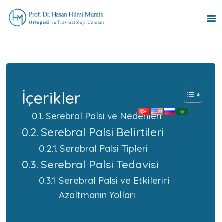
ANA SAYFA
UZMANLIK ALANLARI
İçerikler
HAKKINDA
BLOG
Serebral Palsi ve Nedenleri
İLETIŞIM
Serebral Palsi Belirtileri
ENGLISH
Serebral Palsi Tipleri
РУССКИЙ
Serebral Palsi Tedavisi
العربية
БЪЛГАРСКИ
Serebral Palsi ve Etkilerini
Azaltmanın Yolları