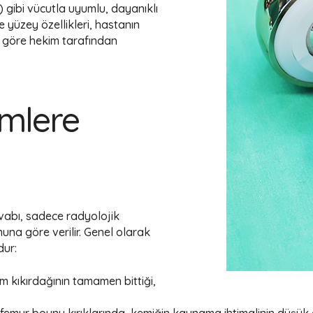
k) gibi vücutla uyumlu, dayanıklı
e yüzey özellikleri, hastanın
e göre hekim tarafından
imlere
abı, sadece radyolojik
una göre verilir. Genel olarak
dur:
m kıkırdağının tamamen bittiği,
 femur boynu kırıklarında, kemiğin kaynama ihtimalinin düşük 