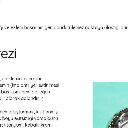
.
dığı ve eklem hasarının geri döndürülemez noktaya ulaştığı du
ezi
ça ekleminin cerrahi
emin (implant) yerleştirilmesi
n baş kısmı hem de leğen
l” olarak adlandırılır.
eklem oluşturmak, kısıtlanmış
 boyu eşitsizliği varsa bunu
er; titanyum, kobalt-krom