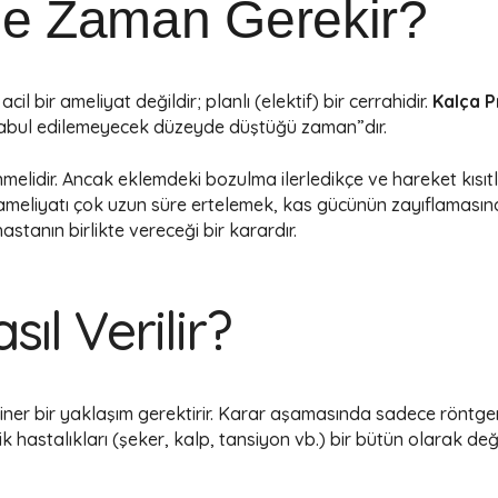
Ne Zaman Gerekir?
cil bir ameliyat değildir; planlı (elektif) bir cerrahidir.
Kalça P
kabul edilemeyecek düzeyde düştüğü zaman”dır.
elidir. Ancak eklemdeki bozulma ilerledikçe ve hareket kısıtlılı
 ameliyatı çok uzun süre ertelemek, kas gücünün zayıflamasın
tanın birlikte vereceği bir karardır.
ıl Verilir?
liner bir yaklaşım gerektirir. Karar aşamasında sadece röntgen f
 hastalıkları (şeker, kalp, tansiyon vb.) bir bütün olarak değer