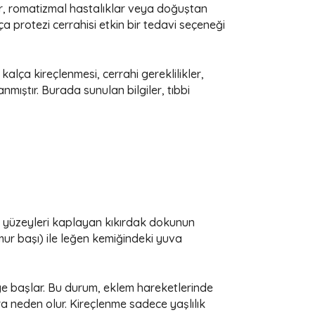
ar, romatizmal hastalıklar veya doğuştan
 protezi cerrahisi etkin bir tedavi seçeneği
alça kireçlenmesi, cerrahi gereklilikler,
nmıştır. Burada sunulan bilgiler, tıbbi
k yüzeyleri kaplayan kıkırdak dokunun
mur başı) ile leğen kemiğindeki yuva
eye başlar. Bu durum, eklem hareketlerinde
ra neden olur. Kireçlenme sadece yaşlılık