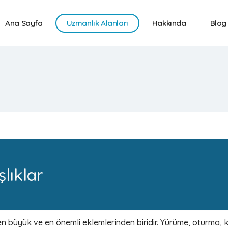
ANA SAYFA
Ana Sayfa
Uzmanlık Alanları
Hakkında
Blog
UZMANLIK ALANLARI
HAKKINDA
BLOG
İLETIŞIM
ENGLISH
РУССКИЙ
العربية
lıklar
БЪЛГАРСКИ
n büyük ve en önemli eklemlerinden biridir. Yürüme, oturma,