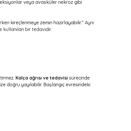
 enfeksiyonlar veya avasküler nekroz gibi
rken kireçlenmeye zemin hazırlayabilir.”
Aynı
ullanılan bir tedavidir.
ktirmez.
Kalça ağrısı ve tedavisi
sürecinde
dize doğru yayılabilir. Başlangıç evresindeki