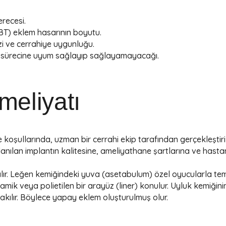
recesi.
BT) eklem hasarının boyutu.
i ve cerrahiye uygunluğu.
n sürecine uyum sağlayıp sağlayamayacağı.
meliyatı
e koşullarında, uzman bir cerrahi ekip tarafından gerçekleştiri
lanılan implantın kalitesine, ameliyathane şartlarına ve hasta
rılır. Leğen kemiğindeki yuva (asetabulum) özel oyucularla te
eramik veya polietilen bir arayüz (liner) konulur. Uyluk kemiğinin
kılır. Böylece yapay eklem oluşturulmuş olur.