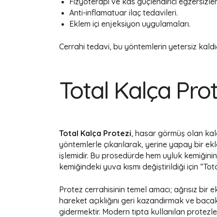
Fizyoterapi ve kas güçlendirici egzersizler
Anti-inflamatuar ilaç tedavileri.
Eklem içi enjeksiyon uygulamaları.
Cerrahi tedavi, bu yöntemlerin yetersiz kal
Total Kalça Prot
Total Kalça Protezi
, hasar görmüş olan kal
yöntemlerle çıkarılarak, yerine yapay bir ekl
işlemidir. Bu prosedürde hem uyluk kemiğini
kemiğindeki yuva kısmı değiştirildiği için “Tota
Protez cerrahisinin temel amacı; ağrısız bir 
hareket açıklığını geri kazandırmak ve bacak
gidermektir. Modern tıpta kullanılan protezl