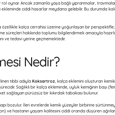
 bir rol oynar. Ancak zamanla yaşa bağlı yıpranmalar, travmal
 ekleminde ciddi hasarlar meydana gelebilir. Bu durumda kalça
zellikle kalça cerrahisi üzerine yoğunlaşan bir perspektifle; k
eşme süreçleri hakkında toplumu bilgilendirmek amacıyla hazırla
 tanı ve tedavi yerine geçmemektedir.
mesi Nedir?
linen tıbbi adıyla
Koksartroz
, kalça eklemini oluşturan kemi
ecidir. Sağlıklı bir kalça ekleminde, uyluk kemiğinin başı (fe
et sağlayan pürüzsüz bir kıkırdak tabakası bulunur.
apı bozulur. İleri evrelerde kemik yüzeyler birbirine sürtünm
syon) ve hastanın yaşam kalitesini ciddi oranda düşüren ağrıla