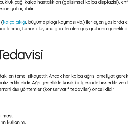
 çocukluk çağı kalça hastalıkları (gelişimsel kalça displazisi),
ine yol açabilir.
 (
kalça çıkığı
, büyüme plağı kayması vb.) ilerleyen yaşlarda e
aplanma, tümör oluşumu görülen ileri yaş grubuna yönelik de k
Tedavisi
daki en temel şikayettir. Ancak her kalça ağrısı ameliyat gere
liz edilmelidir. Ağrı genellikle kasık bölgesinde hissedilir ve 
ahi dışı yöntemler (konservatif tedaviler) önceliklidir.
ılması.
ın kullanımı.